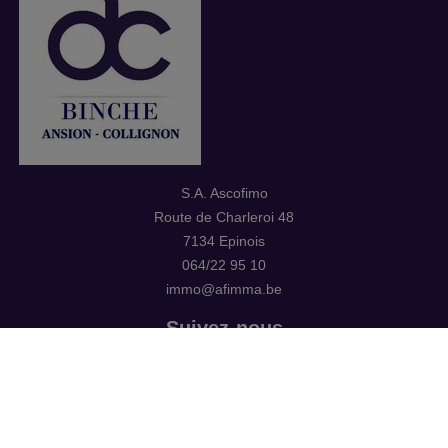
S.A. Ascofimo
Route de Charleroi 48
7134 Epinois
064/22 95 10
immo@afimma.be
Suivez-nous