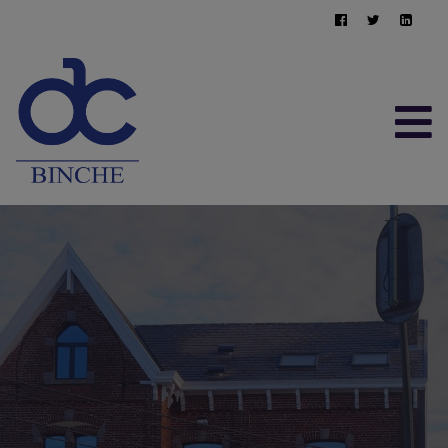
ACCUEIL
À VENDRE
À LOUER
CONTACT
ESTIMATION GRATUITE
064/22.95.10
immo@afimma.be