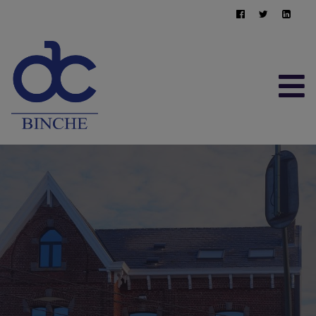
ACCUEIL
À VENDRE
À LOUER
CONTACT
ESTIMATION GRATUITE
064/22.95.10
immo@afimma.be