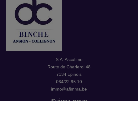
S.A. Ascofimo
Route de Charleroi 48
7134 Epinois
064/22 95 10
immo@afimma.be
Suivez-nous