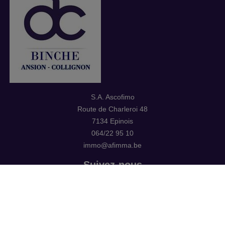
S.A. Ascofimo
Route de Charleroi 48
7134 Epinois
064/22 95 10
immo@afimma.be
Suivez-nous