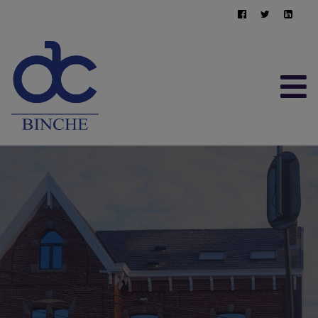
ACCUEIL
À VENDRE
À LOUER
CONTACT
ESTIMATION GRATUITE
064/22.95.10
immo@afimma.be