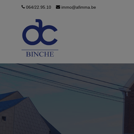
064/22.95.10
immo@afimma.be