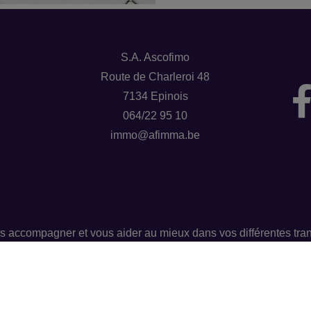
S.A. Ascofimo
Route de Charleroi 48
7134 Epinois
064/22 95 10
immo@afimma.be
s accompagner et vous aider au mieux dans vos différentes tran
nous avons également un service de banque et assurances.
Groupe AFIMMA 064/33 51 56 – info@afimma.be
Numéro d'entreprise : BE0462029311