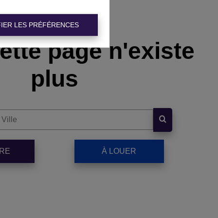
IER LES PRÉFÉRENCES
ette page n'existe
plus
DRE
À LOUER