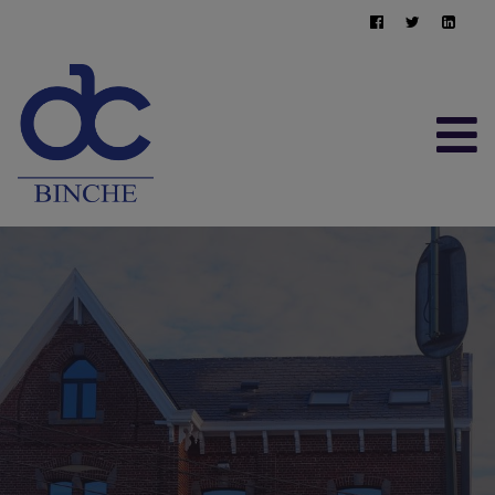
ACCUEIL
À VENDRE
À LOUER
CONTACT
ESTIMATION GRATUITE
064/22.95.10
immo@afimma.be