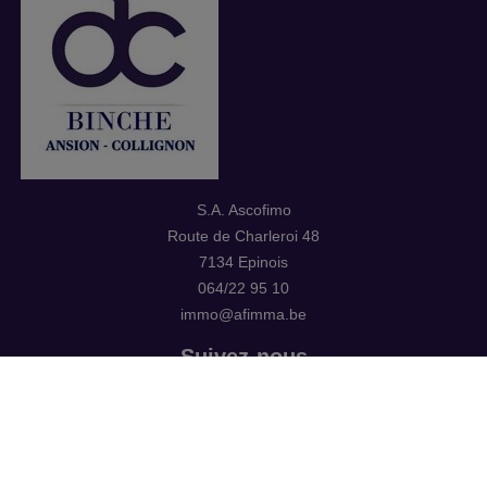
S.A. Ascofimo
Route de Charleroi 48
7134 Epinois
064/22 95 10
immo@afimma.be
Suivez-nous