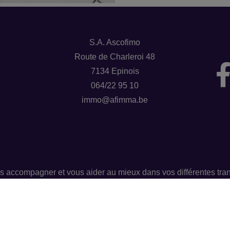
S.A. Ascofimo
Route de Charleroi 48
7134 Epinois
064/22 95 10
immo@afimma.be
s accompagner et vous aider au mieux dans vos différentes tran
nous avons également un service de banque et assurances.
Groupe AFIMMA 064/33 51 56 – info@afimma.be
Numéro d'entreprise : BE0462029311