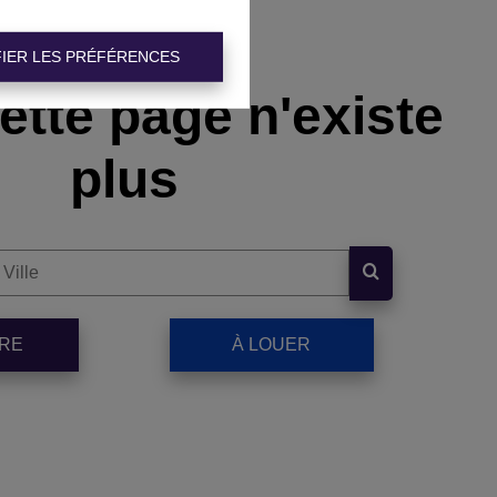
IER LES PRÉFÉRENCES
ette page n'existe
plus
DRE
À LOUER