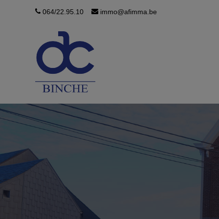
064/22.95.10
immo@afimma.be