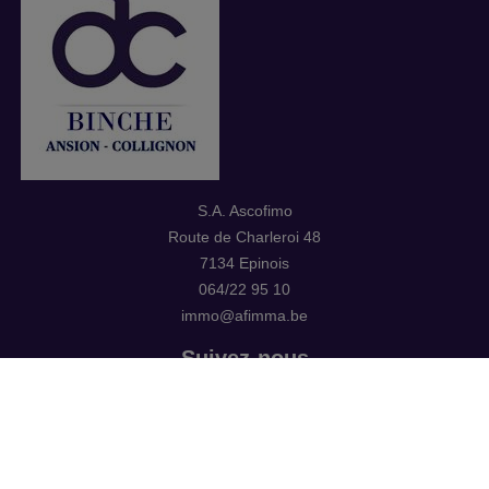
S.A. Ascofimo
Route de Charleroi 48
7134 Epinois
064/22 95 10
immo@afimma.be
Suivez-nous