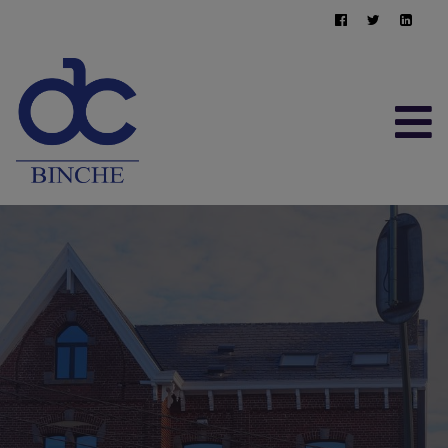
ACCUEIL
À VENDRE
À LOUER
CONTACT
ESTIMATION GRATUITE
064/22.95.10
immo@afimma.be