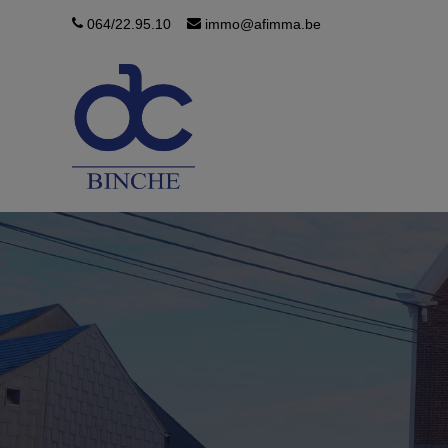
064/22.95.10
immo@afimma.be