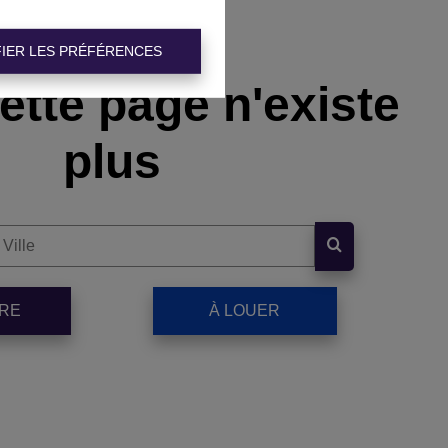
IER LES PRÉFÉRENCES
ette page n'existe
plus
DRE
À LOUER