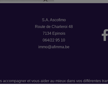
S.A. Ascofimo
Route de Charleroi 48
7134 Epinois
064/22 95 10
immo@afimma.be
s accompagner et vous aider au mieux dans vos différentes tran
nous avons également un service de banque et assurances.
Groupe AFIMMA 064/33 51 56 – info@afimma.be
Numéro d'entreprise : BE0462029311