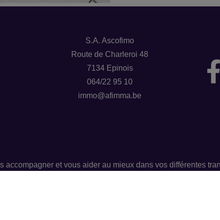
S.A. Ascofimo
Route de Charleroi 48
7134 Epinois
064/22 95 10
immo@afimma.be
s accompagner et vous aider au mieux dans vos différentes tran
nous avons également un service de banque et assurances.
Groupe AFIMMA 064/33 51 56 – info@afimma.be
Numéro d'entreprise : BE0462029311