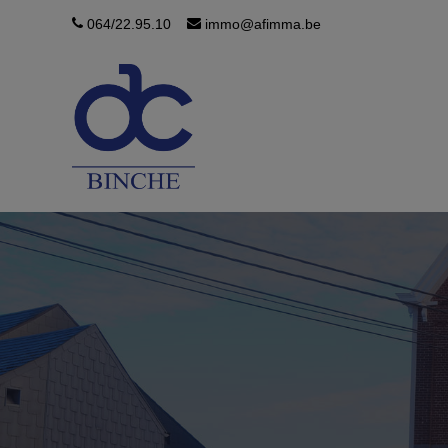
064/22.95.10
immo@afimma.be