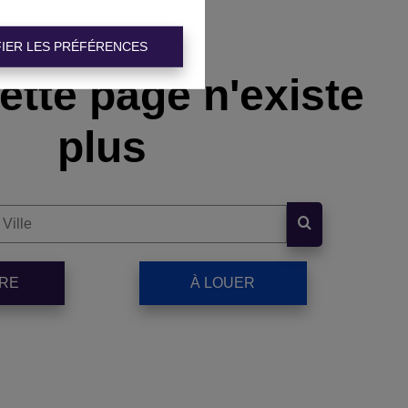
IER LES PRÉFÉRENCES
ette page n'existe
plus
DRE
À LOUER