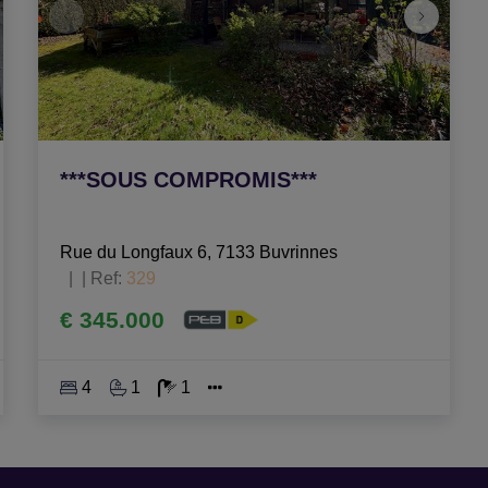
***SOUS COMPROMIS***
Rue du Longfaux 6, 7133 Buvrinnes
|
Ref
: 
329
€ 345.000
4
1
1