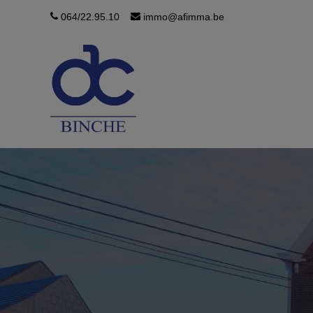
064/22.95.10
immo@afimma.be