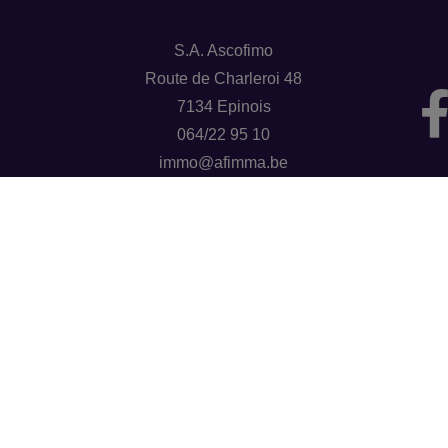
S.A. Ascofimo
Route de Charleroi 48
7134 Epinois
064/22 95 10
immo@afimma.be
s accompagner et vous aider au mieux dans vos différentes tran
nous avons également un service de banque et assurances.
Groupe AFIMMA 064/33 51 56 – info@afimma.be
Numéro d'entreprise : BE0462029311
Agent immobilier agréé - Belgique - IPI 502994