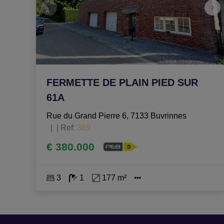
FERMETTE DE PLAIN PIED SUR
61A
Rue du Grand Pierre 6, 7133 Buvrinnes
|
Ref
: 
369
€ 380.000
3
1
177 m²