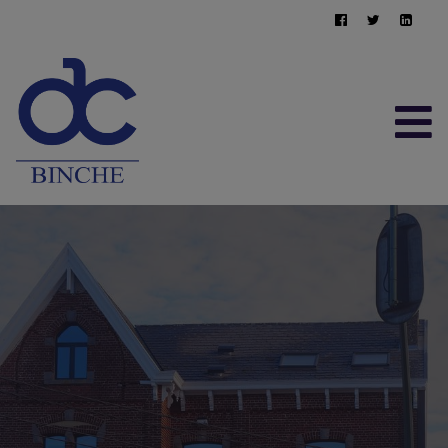
ACCUEIL
À VENDRE
À LOUER
CONTACT
ESTIMATION GRATUITE
064/22.95.10
immo@afimma.be