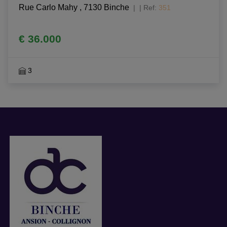
Rue Carlo Mahy , 7130 Binche
|
Ref
: 
351
€ 36.000
3