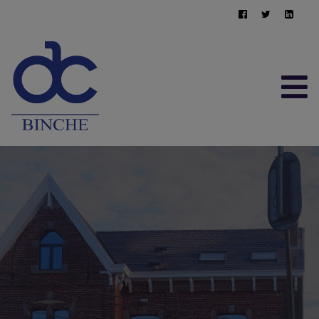
ACCUEIL
À VENDRE
À LOUER
CONTACT
ESTIMATION GRATUITE
064/22.95.10
immo@afimma.be