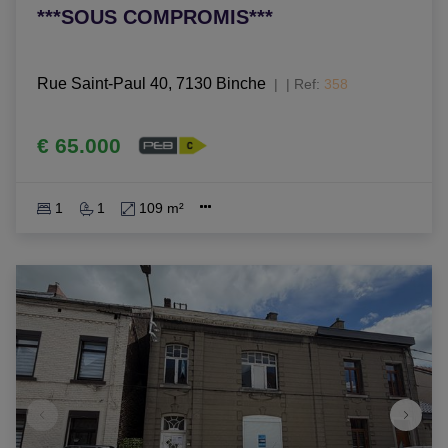
***SOUS COMPROMIS***
Rue Saint-Paul 40, 7130 Binche
|
Ref
: 
358
€ 65.000
1
1
109 m²