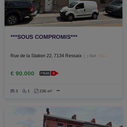
***SOUS COMPROMIS***
Rue de la Station 22, 7134 Ressaix
|
Ref
: 
353
€ 90.000
3
1
236 m²