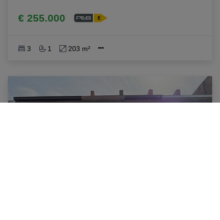
€ 255.000
3
1
203 m²