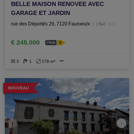
BELLE MAISON RENOVEE AVEC
GARAGE ET JARDIN
rue des Déportés 29, 7120 Fauroeulx
|
Ref
: 
368
€ 245.000
3
1
178 m²
NOUVEAU