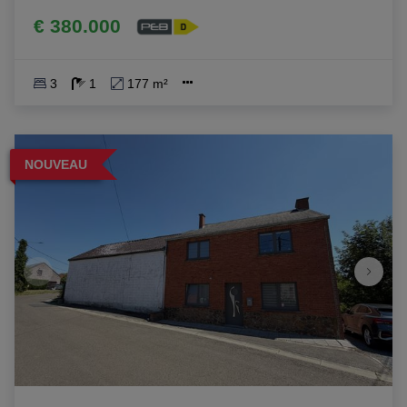
€ 380.000
3
1
177 m²
NOUVEAU