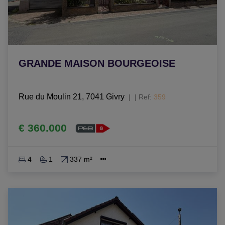
GRANDE MAISON BOURGEOISE
Rue du Moulin 21, 7041 Givry
|
Ref
: 
359
€ 360.000
4
1
337 m²