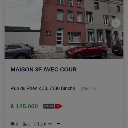
MAISON 3F AVEC COUR
Rue du Phénix 33, 7130 Binche
|
Ref
: 
357
€ 125.000
2
1
118 m²