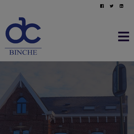
ACCUEIL
À VENDRE
À LOUER
CONTACT
ESTIMATION GRATUITE
064/22.95.10
immo@afimma.be