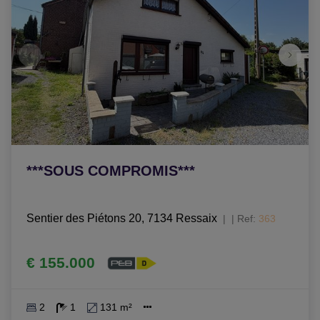
***SOUS COMPROMIS***
Sentier des Piétons 20, 7134 Ressaix
|
Ref
: 
363
€ 155.000
2
1
131 m²