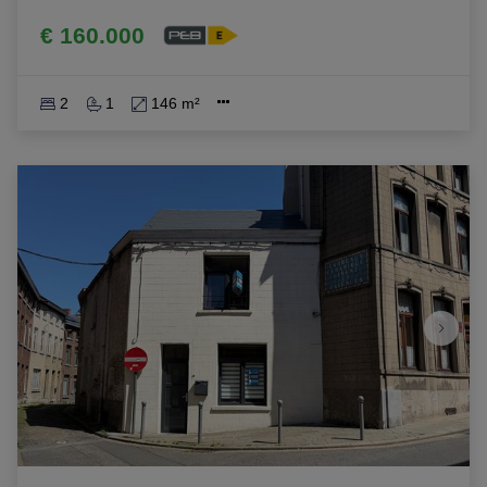
€ 160.000
2
1
146 m²