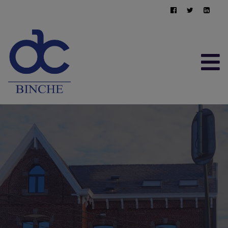
ACCUEIL
À VENDRE
À LOUER
CONTACT
ESTIMATION GRATUITE
064/22.95.10
immo@afimma.be