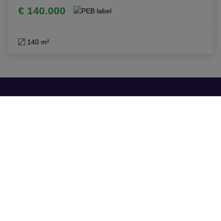
€ 140.000
140 m²
S.A. Ascofimo