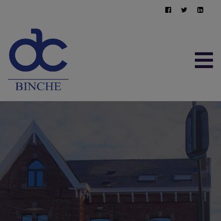
ACCUEIL
À VENDRE
À LOUER
CONTACT
ESTIMATION GRATUITE
064/22.95.10
immo@afimma.be