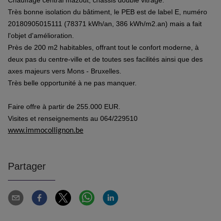
Chauffage central mazout, châssis double vitrage.
Très bonne isolation du bâtiment, le PEB est de label E, numéro
20180905015111 (78371 kWh/an, 386 kWh/m2.an) mais a fait
l'objet d'amélioration.
Près de 200 m2 habitables, offrant tout le confort moderne, à
deux pas du centre-ville et de toutes ses facilités ainsi que des
axes majeurs vers Mons - Bruxelles.
Très belle opportunité à ne pas manquer.
Faire offre à partir de 255.000 EUR.
Visites et renseignements au 064/229510
www.immocollignon.be
Partager