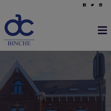
ACCUEIL
À VENDRE
À LOUER
CONTACT
ESTIMATION GRATUITE
064/22.95.10
immo@afimma.be