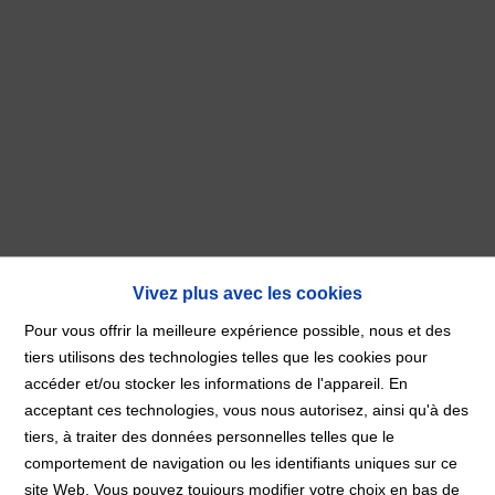
Vivez plus avec les cookies
Pour vous offrir la meilleure expérience possible, nous et des
tiers utilisons des technologies telles que les cookies pour
***SOUS COMPROMIS***
accéder et/ou stocker les informations de l'appareil. En
acceptant ces technologies, vous nous autorisez, ainsi qu'à des
tiers, à traiter des données personnelles telles que le
Accueil
À Vendre
***SOUS
comportement de navigation ou les identifiants uniques sur ce
COMPROMIS***
site Web. Vous pouvez toujours modifier votre choix en bas de