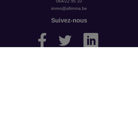
064/22 95 10
immo@afimma.be
Suivez-nous
Pour vous accompagner et vous aider au mieux dans vos
différentes transactions,
nous avons également un service de banque et assurances.
Groupe AFIMMA 064/33 51 56 – info@afimma.be
Numéro d'entreprise : BE0462029311
Agent immobilier agréé - Belgique - IPI 502994
Soumis au
code de déontologie
suivant l'arrêté royal du 27
septembre 2006
Instance de contrôle : IPI - rue du Luxembourg 16b - 1000