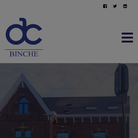
ACCUEIL
À VENDRE
À LOUER
CONTACT
ESTIMATION GRATUITE
064/22.95.10
immo@afimma.be