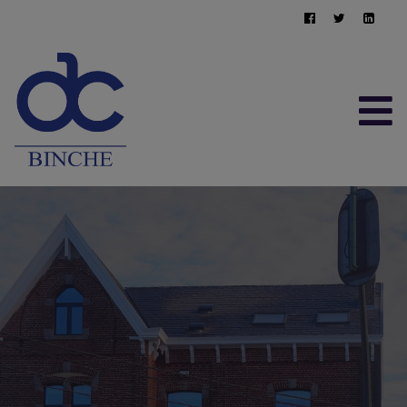
ACCUEIL
À VENDRE
À LOUER
CONTACT
ESTIMATION GRATUITE
064/22.95.10
immo@afimma.be