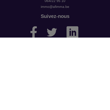
064/22 95 10
immo@afimma.be
Suivez-nous
Pour vous accompagner et vous aider au mieux dans vos
différentes transactions,
nous avons également un service de banque et assurances.
Groupe AFIMMA 064/33 51 56 – info@afimma.be
Numéro d'entreprise : BE0462029311
Agent immobilier agréé - Belgique - IPI 502994
Soumis au
code de déontologie
suivant l'arrêté royal du 27
septembre 2006
Instance de contrôle : IPI - rue du Luxembourg 16b - 1000